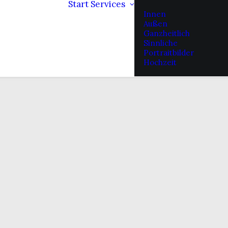
Start
Services
Innen
Außen
Ganzheitlich
Sinnliche
Portraitbilder
Hochzeit