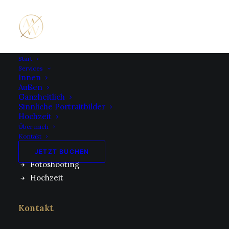
Start
Services
Innen
Außen
Services
Ganzheitlich
Sinnliche Portraitbilder
Hochzeit
Innen
Über mich
Kontakt
Außen
Ganzheitlich
JETZT BUCHEN
Fotoshooting
Hochzeit
Kontakt